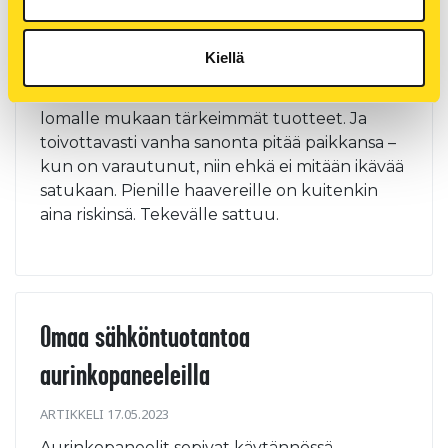
ARTIKKELI 19.05.2023
Kiellä
Kesäloman lähestyessä kannattaa päivittää
rokotukset, lääkekaapin sisältö ja varata
lomalle mukaan tärkeimmät tuotteet. Ja
toivottavasti vanha sanonta pitää paikkansa –
kun on varautunut, niin ehkä ei mitään ikävää
satukaan. Pienille haavereille on kuitenkin
aina riskinsä. Tekevälle sattuu.
Omaa sähköntuotantoa
aurinkopaneeleilla
ARTIKKELI 17.05.2023
Aurinkopaneelit sopivat käytännössä