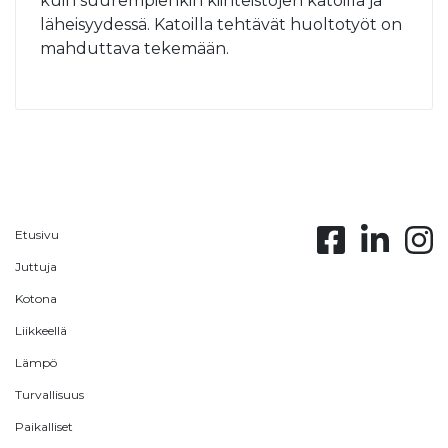
kuin suurempienkin kiinteistöjen katoilla ja
läheisyydessä. Katoilla tehtävät huoltotyöt on
mahduttava tekemään.
Etusivu
Juttuja
Kotona
Liikkeellä
Lämpö
Turvallisuus
Paikalliset