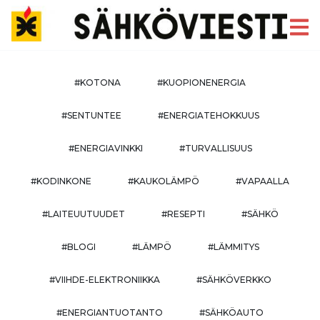
#KOTONA
#KUOPIONENERGIA
#SENTUNTEE
#ENERGIATEHOKKUUS
#ENERGIAVINKKI
#TURVALLISUUS
#KODINKONE
#KAUKOLÄMPÖ
#VAPAALLA
#LAITEUUTUUDET
#RESEPTI
#SÄHKÖ
#BLOGI
#LÄMPÖ
#LÄMMITYS
#VIIHDE-ELEKTRONIIKKA
#SÄHKÖVERKKO
#ENERGIANTUOTANTO
#SÄHKÖAUTO