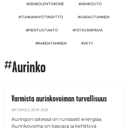
#SÄHKÖLENTOKONE
#SÄHKÖUTO
#TUHKANHYÖTYKÄYTTÖ
#VARAUTUMINEN
#PIENTUOTANTO
#YSTÄVÄNPÄIVÄ
#RAKENTAMINEN
#VETY
#aurinko
Varmista aurinkovoiman turvallisuus
ARTIKKELI 26.05.2025
Auringon säteissä on runsaasti energiaa.
Aurinkovoima on kasvava ja kehittyvä