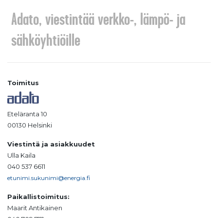
Adato, viestintää verkko-, lämpö- ja
sähköyhtiöille
Toimitus
Eteläranta 10
00130 Helsinki
Viestintä ja asiakkuudet
Ulla Kaila
040 537 6611
etunimi.sukunimi@energia.fi
Paikallistoimitus:
Maarit Antikainen