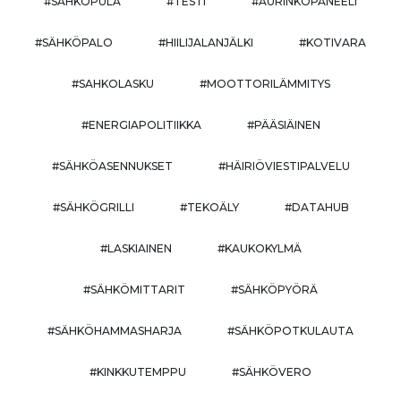
#SÄHKÖPULA
#TESTI
#AURINKOPANEELI
#SÄHKÖPALO
#HIILIJALANJÄLKI
#KOTIVARA
#SAHKOLASKU
#MOOTTORILÄMMITYS
#ENERGIAPOLITIIKKA
#PÄÄSIÄINEN
#SÄHKÖASENNUKSET
#HÄIRIÖVIESTIPALVELU
#SÄHKÖGRILLI
#TEKOÄLY
#DATAHUB
#LASKIAINEN
#KAUKOKYLMÄ
#SÄHKÖMITTARIT
#SÄHKÖPYÖRÄ
#SÄHKÖHAMMASHARJA
#SÄHKÖPOTKULAUTA
#KINKKUTEMPPU
#SÄHKÖVERO