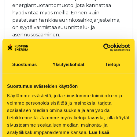
energiantuotantomuoto, jota kannattaa
hyödyntää myös meillä. Ennen kuin
päätetään hankkia aurinkosähköjärjestelmä,
on syytä varmistaa suunnittelu- ja
asennusosaaminen.
Suostumus
Yksityiskohdat
Tietoja
Hyvällä aurinkosuojauksella
vähennetään viilennystarvetta
Suostumus evästeiden käyttöön
ARTIKKELI 28.06.2024
Käytämme evästeitä, jotta sivustomme toimii oikein ja 
voimme personoida sisältöä ja mainoksia, tarjota 
Kiinteistön omistajat voivat aurinkosuojata
sosiaalisen median ominaisuuksia ja analysoida 
kiinteistön sisätiloja monella tapaa niin pienissä
tietoliikennettä. Jaamme myös tietoja tavasta, jolla käytät 
kuin suurissakin kiinteistöissä.
sivustoamme sosiaalisen median, mainonta- ja 
analytiikkakumppaneidemme kanssa. 
Lue lisää 