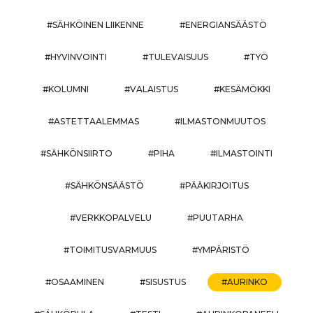
#SÄHKÖINEN LIIKENNE
#ENERGIANSÄÄSTÖ
#HYVINVOINTI
#TULEVAISUUS
#TYÖ
#KOLUMNI
#VALAISTUS
#KESÄMÖKKI
#ASTETTAALEMMAS
#ILMASTONMUUTOS
#SÄHKÖNSIIRTO
#PIHA
#ILMASTOINTI
#SÄHKÖNSÄÄSTÖ
#PÄÄKIRJOITUS
#VERKKOPALVELU
#PUUTARHA
#TOIMITUSVARMUUS
#YMPÄRISTÖ
#OSAAMINEN
#SISUSTUS
#AURINKO