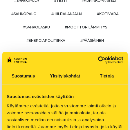
#SÄHKÖPULA
#TESTI
#AURINKOPANEELI
#SÄHKÖPALO
#HIILIJALANJÄLKI
#KOTIVARA
#SAHKOLASKU
#MOOTTORILÄMMITYS
#ENERGIAPOLITIIKKA
#PÄÄSIÄINEN
#SÄHKÖASENNUKSET
#HÄIRIÖVIESTIPALVELU
#SÄHKÖGRILLI
#TEKOÄLY
#DATAHUB
Suostumus
Yksityiskohdat
Tietoja
#LASKIAINEN
#KAUKOKYLMÄ
#SÄHKÖMITTARIT
#SÄHKÖPYÖRÄ
Suostumus evästeiden käyttöön
Käytämme evästeitä, jotta sivustomme toimii oikein ja 
#SÄHKÖHAMMASHARJA
#SÄHKÖPOTKULAUTA
voimme personoida sisältöä ja mainoksia, tarjota 
sosiaalisen median ominaisuuksia ja analysoida 
#KINKKUTEMPPU
#SÄHKÖVERO
tietoliikennettä. Jaamme myös tietoja tavasta, jolla käytät 