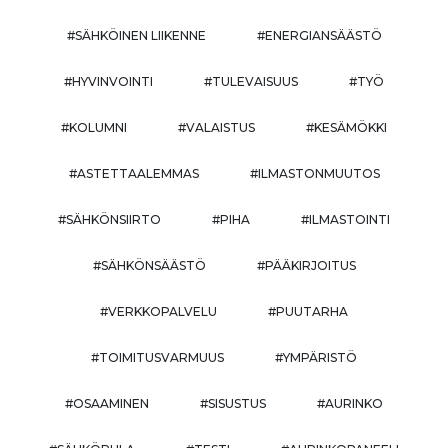
#SÄHKÖINEN LIIKENNE
#ENERGIANSÄÄSTÖ
#HYVINVOINTI
#TULEVAISUUS
#TYÖ
#KOLUMNI
#VALAISTUS
#KESÄMÖKKI
#ASTETTAALEMMAS
#ILMASTONMUUTOS
#SÄHKÖNSIIRTO
#PIHA
#ILMASTOINTI
#SÄHKÖNSÄÄSTÖ
#PÄÄKIRJOITUS
#VERKKOPALVELU
#PUUTARHA
#TOIMITUSVARMUUS
#YMPÄRISTÖ
#OSAAMINEN
#SISUSTUS
#AURINKO