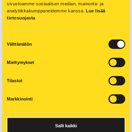
sivustoamme sosiaalisen median, mainonta- ja 
#SÄHKÖLENTOKONE
#SÄHKÖUTO
analytiikkakumppaneidemme kanssa. 
Lue lisää 
tietosuojasta
#TUHKANHYÖTYKÄYTTÖ
#VARAUTUMINEN
#PIENTUOTANTO
#YSTÄVÄNPÄIVÄ
Suostumuksen
Välttämätön
#RAKENTAMINEN
#VETY
valinta
Mieltymykset
#kinkkutemppu
Tilastot
Rasvasta makua, muttei viemärin
Markkinointi
tuketta
ARTIKKELI 20.12.2023
Salli kaikki