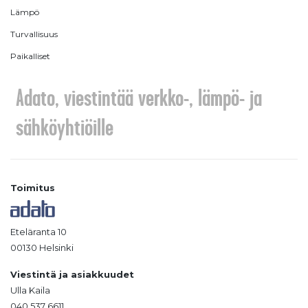
Lämpö
Turvallisuus
Paikalliset
Adato, viestintää verkko-, lämpö- ja
sähköyhtiöille
Toimitus
Eteläranta 10
00130 Helsinki
Viestintä ja asiakkuudet
Ulla Kaila
040 537 6611