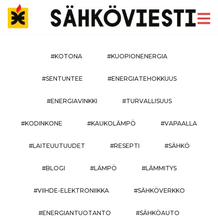
#KOTONA
#KUOPIONENERGIA
#SENTUNTEE
#ENERGIATEHOKKUUS
#ENERGIAVINKKI
#TURVALLISUUS
#KODINKONE
#KAUKOLÄMPÖ
#VAPAALLA
#LAITEUUTUUDET
#RESEPTI
#SÄHKÖ
#BLOGI
#LÄMPÖ
#LÄMMITYS
#VIIHDE-ELEKTRONIIKKA
#SÄHKÖVERKKO
#ENERGIANTUOTANTO
#SÄHKÖAUTO