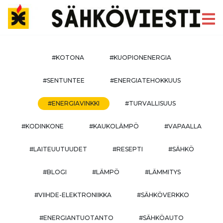
#KOTONA
#KUOPIONENERGIA
#SENTUNTEE
#ENERGIATEHOKKUUS
#ENERGIAVINKKI
#TURVALLISUUS
#KODINKONE
#KAUKOLÄMPÖ
#VAPAALLA
#LAITEUUTUUDET
#RESEPTI
#SÄHKÖ
#BLOGI
#LÄMPÖ
#LÄMMITYS
#VIIHDE-ELEKTRONIIKKA
#SÄHKÖVERKKO
#ENERGIANTUOTANTO
#SÄHKÖAUTO