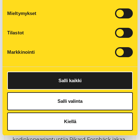
ARTIKKELI 26.11.2025
Mieltymykset
Talvi tulla tupsahti ja samalla nousee
energiankulutus lähes kaikissa kodeissa.
Pienillä, järkevillä muutoksilla kulutusta voi
Tilastot
kuitenkin säästellä ilman sen järeämpiä tekoja.
Markkinointi
Viisi fiksua vinkkiä
Salli kaikki
energiatehokkaaseen pyykinpesuun
ARTIKKELI 12.09.2025
Salli valinta
Pyykinpesu on arjen rutiini, joka vaikuttaa
sekä vaatteiden käyttöikään että ympäristöön.
Kiellä
Kun valitset pesutavat viisaasti, säästät samalla
energiaa, vettä ja rahaa. Samsungin Nordic-
kodinkoneasiantuntija Rikard Fornbäck jakaa