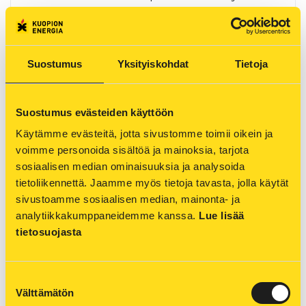
on kuitenkin tarjolla monia keinoja.
Suostumus
Yksityiskohdat
Tietoja
Kodin älyakku tuo joustoa ja uusia
Suostumus evästeiden käyttöön
mahdollisuuksia
Käytämme evästeitä, jotta sivustomme toimii oikein ja 
ARTIKKELI 29.05.2026
voimme personoida sisältöä ja mainoksia, tarjota 
sosiaalisen median ominaisuuksia ja analysoida 
Kotitalouksien älyakkujen yleistyminen
tietoliikennettä. Jaamme myös tietoja tavasta, jolla käytät 
kertoo muutoksesta tavassa, jolla sähköä
sivustoamme sosiaalisen median, mainonta- ja 
tuotetaan ja käytetään.
analytiikkakumppaneidemme kanssa. 
Lue lisää 
tietosuojasta
Suostumuksen
Energiansäästäjän TOP 7 -lista
Välttämätön
valinta