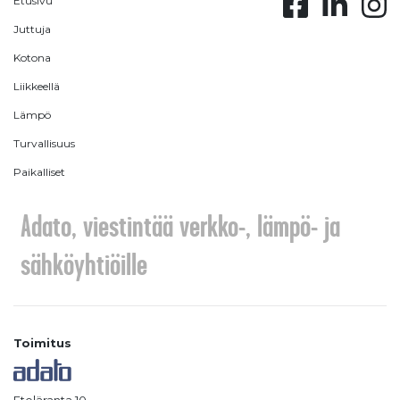
Etusivu
Juttuja
Kotona
Liikkeellä
Lämpö
Turvallisuus
Paikalliset
Adato, viestintää verkko-, lämpö- ja
sähköyhtiöille
Toimitus