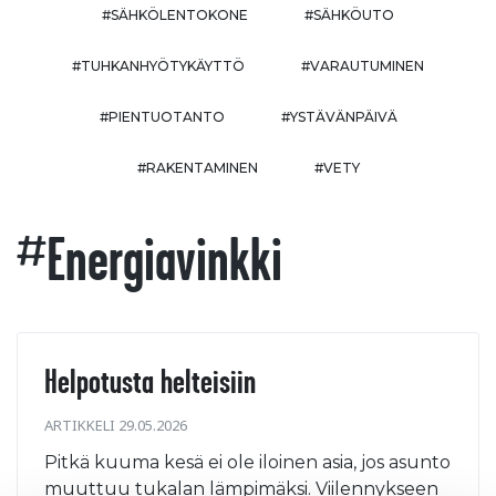
#SÄHKÖLENTOKONE
#SÄHKÖUTO
#TUHKANHYÖTYKÄYTTÖ
#VARAUTUMINEN
#PIENTUOTANTO
#YSTÄVÄNPÄIVÄ
#RAKENTAMINEN
#VETY
#energiavinkki
Helpotusta helteisiin
ARTIKKELI 29.05.2026
Pitkä kuuma kesä ei ole iloinen asia, jos asunto
muuttuu tukalan lämpimäksi. Viilennykseen