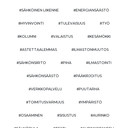
#SÄHKÖINEN LIIKENNE
#ENERGIANSÄÄSTÖ
#HYVINVOINTI
#TULEVAISUUS
#TYÖ
#KOLUMNI
#VALAISTUS
#KESÄMÖKKI
#ASTETTAALEMMAS
#ILMASTONMUUTOS
#SÄHKÖNSIIRTO
#PIHA
#ILMASTOINTI
#SÄHKÖNSÄÄSTÖ
#PÄÄKIRJOITUS
#VERKKOPALVELU
#PUUTARHA
#TOIMITUSVARMUUS
#YMPÄRISTÖ
#OSAAMINEN
#SISUSTUS
#AURINKO