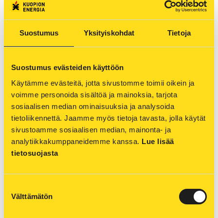
kolme vakavaa onnettomuutta. On hyvä
muistaa, että omat akkuviritelmät sisältävät
vaaroja ja riskejä. Lisäksi vakuutuskorvaukset
Suostumus
Yksityiskohdat
Tietoja
voivat jäädä saamatta, jos syyksi paljastuu oma
viritelmä.
Suostumus evästeiden käyttöön
Käytämme evästeitä, jotta sivustomme toimii oikein ja 
voimme personoida sisältöä ja mainoksia, tarjota 
sosiaalisen median ominaisuuksia ja analysoida 
Ehkäise sähköpaloja pienillä teoilla
tietoliikennettä. Jaamme myös tietoja tavasta, jolla käytät 
sivustoamme sosiaalisen median, mainonta- ja 
ARTIKKELI 25.03.2025
analytiikkakumppaneidemme kanssa. 
Lue lisää 
Sähkölaitteista alkaneen palon syy löytyy
tietosuojasta
usein meistä ihmisistä. Useimmiten
sähköpalojen syyt löytyvät omasta
huolimattomuudesta, käyttö- ja
Suostumuksen
Välttämätön
asennusohjeiden vastaisesta toiminnasta tai
valinta
sähkölaitteiden huollon laiminlyönneistä.