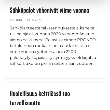
Sähköpalot vähenivät viime vuonna
ARTIKKELI 19.05.2021
Sähkölaitteesta tai -asennuksesta alkaneita
tulipaloja oli vuonna 2020 vähemmän kuin
aiempina vuosina. Pelastustoimen PRONTO-
tietokannan mukaan pelastuslaitoksilla oli
viime vuonna yhteensä noin 2200
palohälytystä, joissa syttymissyyksi oli kirjattu
sähkö. Luku on pienin seitsemään vuoteen.
Huolellisuus keittiössä tuo
turvallisuutta