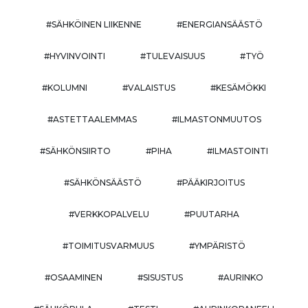
#SÄHKÖINEN LIIKENNE
#ENERGIANSÄÄSTÖ
#HYVINVOINTI
#TULEVAISUUS
#TYÖ
#KOLUMNI
#VALAISTUS
#KESÄMÖKKI
#ASTETTAALEMMAS
#ILMASTONMUUTOS
#SÄHKÖNSIIRTO
#PIHA
#ILMASTOINTI
#SÄHKÖNSÄÄSTÖ
#PÄÄKIRJOITUS
#VERKKOPALVELU
#PUUTARHA
#TOIMITUSVARMUUS
#YMPÄRISTÖ
#OSAAMINEN
#SISUSTUS
#AURINKO