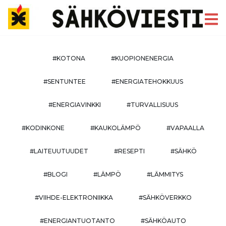
#KOTONA
#KUOPIONENERGIA
#SENTUNTEE
#ENERGIATEHOKKUUS
#ENERGIAVINKKI
#TURVALLISUUS
#KODINKONE
#KAUKOLÄMPÖ
#VAPAALLA
#LAITEUUTUUDET
#RESEPTI
#SÄHKÖ
#BLOGI
#LÄMPÖ
#LÄMMITYS
#VIIHDE-ELEKTRONIIKKA
#SÄHKÖVERKKO
#ENERGIANTUOTANTO
#SÄHKÖAUTO