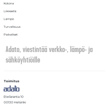
Kotona
Liikkeellä
Lämpö
Turvallisuus
Paikalliset
Adato, viestintää verkko-, lämpö- ja
sähköyhtiöille
Toimitus
Eteläranta 10
00130 Helsinki