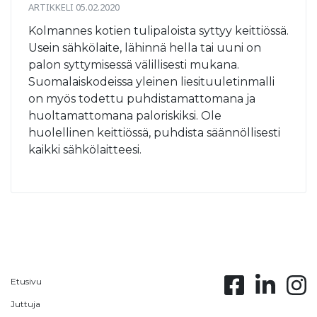
ARTIKKELI 05.02.2020
Kolmannes kotien tulipaloista syttyy keittiössä.
Usein sähkölaite, lähinnä hella tai uuni on
palon syttymisessä välillisesti mukana.
Suomalaiskodeissa yleinen liesituuletinmalli
on myös todettu puhdistamattomana ja
huoltamattomana paloriskiksi. Ole
huolellinen keittiössä, puhdista säännöllisesti
kaikki sähkölaitteesi.
Etusivu
Juttuja