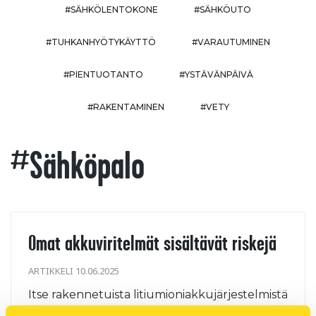
#SÄHKÖLENTOKONE
#SÄHKÖUTO
#TUHKANHYÖTYKÄYTTÖ
#VARAUTUMINEN
#PIENTUOTANTO
#YSTÄVÄNPÄIVÄ
#RAKENTAMINEN
#VETY
#sähköpalo
Omat akkuviritelmät sisältävät riskejä
ARTIKKELI 10.06.2025
Itse rakennetuista litiumioniakkujärjestelmistä
on aiheutunut Suomessa lyhyen ajan sisällä