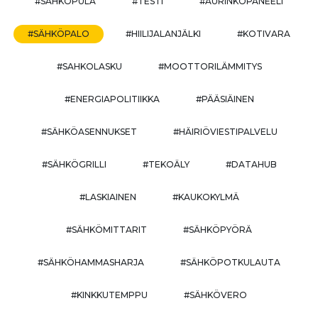
#SÄHKÖPULA
#TESTI
#AURINKOPANEELI
#SÄHKÖPALO
#HIILIJALANJÄLKI
#KOTIVARA
#SAHKOLASKU
#MOOTTORILÄMMITYS
#ENERGIAPOLITIIKKA
#PÄÄSIÄINEN
#SÄHKÖASENNUKSET
#HÄIRIÖVIESTIPALVELU
#SÄHKÖGRILLI
#TEKOÄLY
#DATAHUB
#LASKIAINEN
#KAUKOKYLMÄ
#SÄHKÖMITTARIT
#SÄHKÖPYÖRÄ
#SÄHKÖHAMMASHARJA
#SÄHKÖPOTKULAUTA
#KINKKUTEMPPU
#SÄHKÖVERO