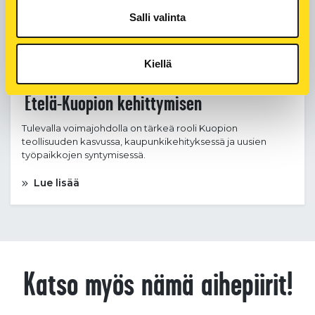
Salli valinta
#KUOPIONENERGIA
#SENTUNTEE
#SÄHKÖNSIIRTO
#SÄHKÖVERKKO
Kiellä
Uusi 110 kV:n voimajohto mahdollistaa
Etelä-Kuopion kehittymisen
Tulevalla voimajohdolla on tärkeä rooli Kuopion
teollisuuden kasvussa, kaupunkikehityksessä ja uusien
työpaikkojen syntymisessä.
Lue lisää
Katso myös nämä aihepiirit!