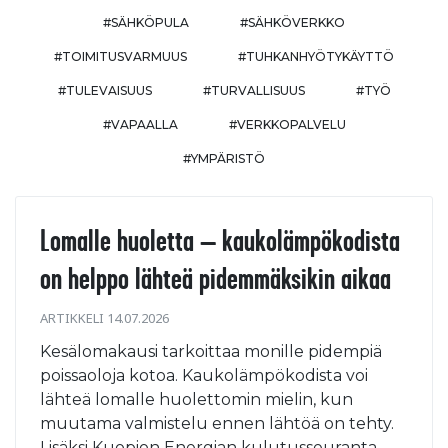
#SÄHKÖPULA
#SÄHKÖVERKKO
#TOIMITUSVARMUUS
#TUHKANHYÖTYKÄYTTÖ
#TULEVAISUUS
#TURVALLISUUS
#TYÖ
#VAPAALLA
#VERKKOPALVELU
#YMPÄRISTÖ
Lomalle huoletta – kaukolämpökodista
on helppo lähteä pidemmäksikin aikaa
ARTIKKELI 14.07.2026
Kesälomakausi tarkoittaa monille pidempiä
poissaoloja kotoa. Kaukolämpökodista voi
lähteä lomalle huolettomin mielin, kun
muutama valmistelu ennen lähtöä on tehty.
Lisäksi Kuopion Energian kulutusseuranta