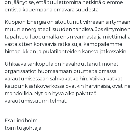
on jäänyt se, että tuulettomina hetkinä olemme
entistä kauempana omavaraisuudesta.
Kuopion Energia on sitoutunut vihreään siirtymään
muun energiateollisuuden tahdissa. Jos siirtyminen
tapahtuu luopumalla ensin vanhasta ja miettimällä
vasta sitten korvaavia ratkaisuja, kamppailemme
hintapiikkien ja pulatilanteiden kanssa jatkossakin.
Uhkaava sähköpula on havahduttanut monet
organisaatiot huomaamaan puutteita omassa
varautumisessaan sähkökatkoihin. Vaikka katkot
kaupunkisähköverkossa ovatkin harvinaisia, ovat ne
mahdollisia. Nyt on hyvä aika päivittää
varautumissuunnitelmat.
Esa Lindholm
toimitusjohtaja