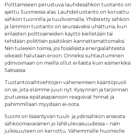
Polttamiseen perustuva lauhdesähkön tuotanto on
ajettu Suomessa alas. Lauhdetuotanto on korvattu
sähkön tuonnilla ja tuulivoimalla. Yhdistetty sähkön
ja lämmön tuotanto on seuraavaksi uhattuna, kun
erilaisten polttoaineiden käyttö kielletään tai
tehdään poliittisin päätöksin kannattamattomaksi.
Niin tuleekin toimia, jos fossiilisista energialähteistä
oikeasti halutaan eroon. Onneksi suhtautuminen
ydinvoimaan on meillä ollut erilaista kuin esimerkiksi
Saksassa.
Tuotantovaihtoehtojen vähenemisen kääntöpuoli
on se, jota elämme juuri nyt. Kysynnän ja tarjonnan
joutuessa epätasapainoon reagoivat hinnat ja
pahimmillaan myydään ei-oota.
Suomi on lisääntyvän tuuli- ja ydinsähkön ansiosta
sähköomavarainen jo lähitulevaisuudessa – näin
julkisuuteen on kerrottu. Vähemmälle huomiolle