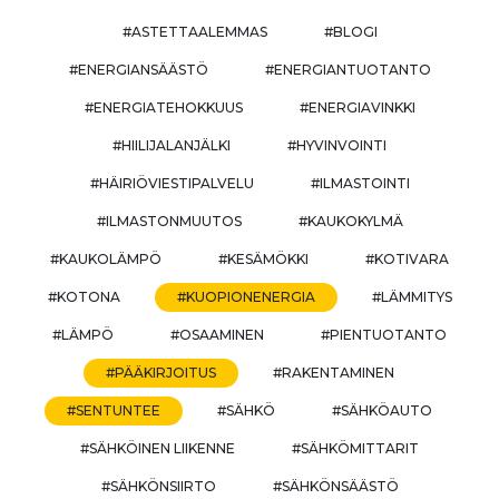
#ASTETTAALEMMAS
#BLOGI
#ENERGIANSÄÄSTÖ
#ENERGIANTUOTANTO
#ENERGIATEHOKKUUS
#ENERGIAVINKKI
#HIILIJALANJÄLKI
#HYVINVOINTI
#HÄIRIÖVIESTIPALVELU
#ILMASTOINTI
#ILMASTONMUUTOS
#KAUKOKYLMÄ
#KAUKOLÄMPÖ
#KESÄMÖKKI
#KOTIVARA
#KOTONA
#KUOPIONENERGIA
#LÄMMITYS
#LÄMPÖ
#OSAAMINEN
#PIENTUOTANTO
#PÄÄKIRJOITUS
#RAKENTAMINEN
#SENTUNTEE
#SÄHKÖ
#SÄHKÖAUTO
#SÄHKÖINEN LIIKENNE
#SÄHKÖMITTARIT
#SÄHKÖNSIIRTO
#SÄHKÖNSÄÄSTÖ