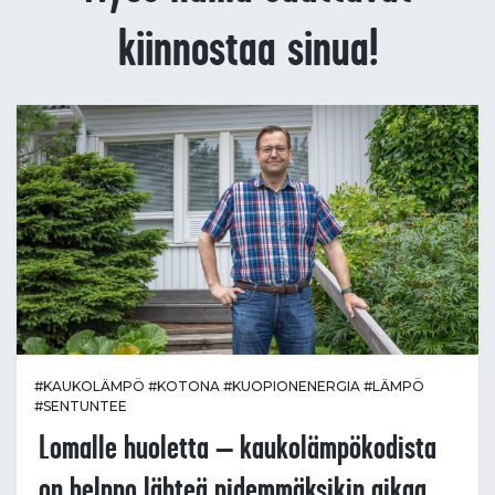
kiinnostaa sinua!
#KAUKOLÄMPÖ
#KOTONA
#KUOPIONENERGIA
#LÄMPÖ
#SENTUNTEE
Lomalle huoletta – kaukolämpökodista
on helppo lähteä pidemmäksikin aikaa