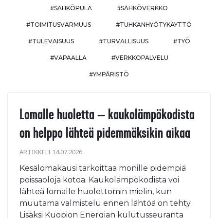
#SÄHKÖPULA
#SÄHKÖVERKKO
#TOIMITUSVARMUUS
#TUHKANHYÖTYKÄYTTÖ
#TULEVAISUUS
#TURVALLISUUS
#TYÖ
#VAPAALLA
#VERKKOPALVELU
#YMPÄRISTÖ
Lomalle huoletta – kaukolämpökodista
on helppo lähteä pidemmäksikin aikaa
ARTIKKELI 14.07.2026
Kesälomakausi tarkoittaa monille pidempiä
poissaoloja kotoa. Kaukolämpökodista voi
lähteä lomalle huolettomin mielin, kun
muutama valmistelu ennen lähtöä on tehty.
Lisäksi Kuopion Energian kulutusseuranta