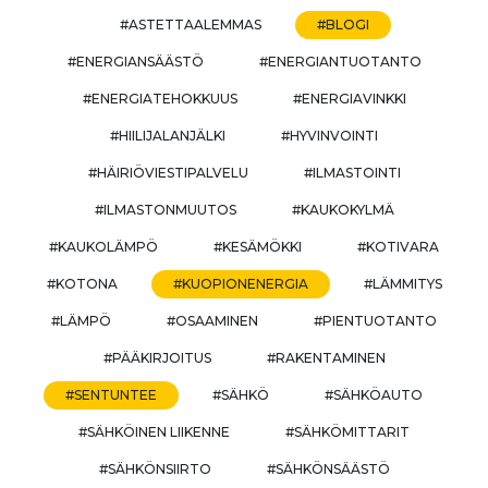
#ASTETTAALEMMAS
#BLOGI
#ENERGIANSÄÄSTÖ
#ENERGIANTUOTANTO
#ENERGIATEHOKKUUS
#ENERGIAVINKKI
#HIILIJALANJÄLKI
#HYVINVOINTI
#HÄIRIÖVIESTIPALVELU
#ILMASTOINTI
#ILMASTONMUUTOS
#KAUKOKYLMÄ
#KAUKOLÄMPÖ
#KESÄMÖKKI
#KOTIVARA
#KOTONA
#KUOPIONENERGIA
#LÄMMITYS
#LÄMPÖ
#OSAAMINEN
#PIENTUOTANTO
#PÄÄKIRJOITUS
#RAKENTAMINEN
#SENTUNTEE
#SÄHKÖ
#SÄHKÖAUTO
#SÄHKÖINEN LIIKENNE
#SÄHKÖMITTARIT
#SÄHKÖNSIIRTO
#SÄHKÖNSÄÄSTÖ