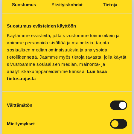
Suostumus
Yksityiskohdat
Tietoja
Kesälomakausi tarkoittaa monille pidempiä poissaoloja
kotoa. Kaukolämpökodista voi lähteä lomalle huolettomin
mielin, kun muutama valmistelu ennen lähtöä on tehty.
Lisäksi Kuopion Energian kulutusseuranta tuo lisäturvaa
Suostumus evästeiden käyttöön
poissaolon ajan.
Käytämme evästeitä, jotta sivustomme toimii oikein ja 
Lue lisää
voimme personoida sisältöä ja mainoksia, tarjota 
sosiaalisen median ominaisuuksia ja analysoida 
tietoliikennettä. Jaamme myös tietoja tavasta, jolla käytät 
sivustoamme sosiaalisen median, mainonta- ja 
analytiikkakumppaneidemme kanssa. 
Lue lisää 
tietosuojasta
Suostumuksen
Välttämätön
valinta
Mieltymykset