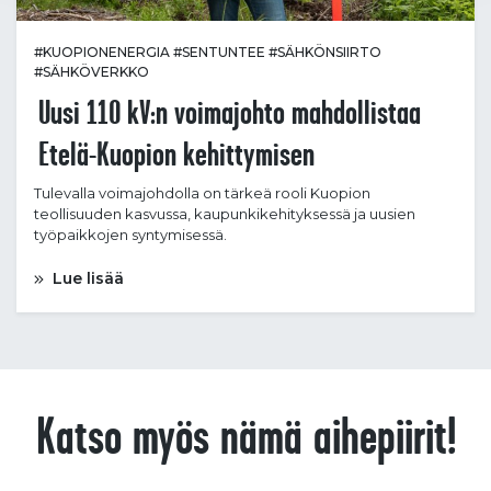
#KUOPIONENERGIA
#SENTUNTEE
#SÄHKÖNSIIRTO
#SÄHKÖVERKKO
Uusi 110 kV:n voimajohto mahdollistaa
Etelä-Kuopion kehittymisen
Tulevalla voimajohdolla on tärkeä rooli Kuopion
teollisuuden kasvussa, kaupunkikehityksessä ja uusien
työpaikkojen syntymisessä.
Lue lisää
Katso myös nämä aihepiirit!