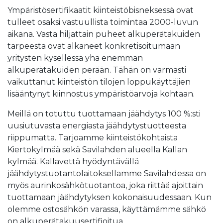
Ympäristösertifikaatit kiinteistöbisneksessä ovat
tulleet osaksi vastuullista toimintaa 2000-luvun
aikana. Vasta hiljattain puheet alkuperätakuiden
tarpeesta ovat alkaneet konkretisoitumaan
yritysten kysellessä yhä enemmän
alkuperätakuiden perään. Tähän on varmasti
vaikuttanut kiinteistön tilojen loppukäyttäjien
lisääntynyt kiinnostus ympäristöarvoja kohtaan.
Meillä on totuttu tuottamaan jäähdytys 100 %:sti
uusiutuvasta energiasta jäähdytystuotteesta
riippumatta. Tarjoamme kiinteistökohtaista
Kiertokylmää sekä Savilahden alueella Kallan
kylmää. Kallavettä hyödyntävällä
jäähdytystuotantolaitoksellamme Savilahdessa on
myös aurinkosähkötuotantoa, joka riittää ajoittain
tuottamaan jäähdytyksen kokonaisuudessaan. Kun
olemme ostosähkön varassa, käyttämämme sähkö
on alkuperätakuusertifioitua.