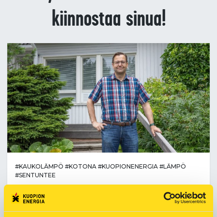
kiinnostaa sinua!
#KAUKOLÄMPÖ
#KOTONA
#KUOPIONENERGIA
#LÄMPÖ
#SENTUNTEE
Lomalle huoletta – kaukolämpökodista
on helppo lähteä pidemmäksikin aikaa