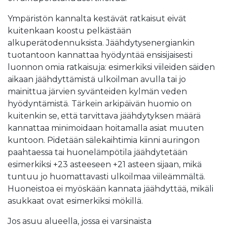
Ympäristön kannalta kestävät ratkaisut eivät
kuitenkaan koostu pelkästään
alkuperätodennuksista. Jäähdytysenergiankin
tuotantoon kannattaa hyödyntää ensisijaisesti
luonnon omia ratkaisuja: esimerkiksi viileiden säiden
aikaan jäähdyttämistä ulkoilman avulla tai jo
mainittua järvien syvänteiden kylmän veden
hyödyntämistä. Tärkein arkipäivän huomio on
kuitenkin se, että tarvittava jäähdytyksen määrä
kannattaa minimoidaan hoitamalla asiat muuten
kuntoon. Pidetään sälekaihtimia kiinni auringon
paahtaessa tai huonelämpötila jäähdytetään
esimerkiksi +23 asteeseen +21 asteen sijaan, mikä
tuntuu jo huomattavasti ulkoilmaa viileämmältä.
Huoneistoa ei myöskään kannata jäähdyttää, mikäli
asukkaat ovat esimerkiksi mökillä.
Jos asuu alueella, jossa ei varsinaista