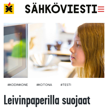
#KODINKONE
#KOTONA
#TESTI
Leivinpaperilla suojaat