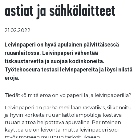
astiat ja sähkölaitteet
21.02.2022
Leivinpaperi on hyvä apulainen päivittäisessä
ruuanlaitossa. Leivinpaperi vähentää
tiskaustarvetta ja suojaa kodinkoneita.
Työtehoseura testasi leivinpapereita ja löysi niistä
eroja.
Tiedätkö mitä eroa on voipaperilla ja leivinpaperilla?
Leivinpaperi on parhaimmillaan rasvatiivis, silikonoitu
ja hyvin korkeita ruuanlaittolämpötiloja kestävä
ruuanlaittoa helpottava apuväline. Perinteinen
käyttöalue on leivonta, mutta leivinpaperi sopii
myös moneen muuhun tarkoitukseen.