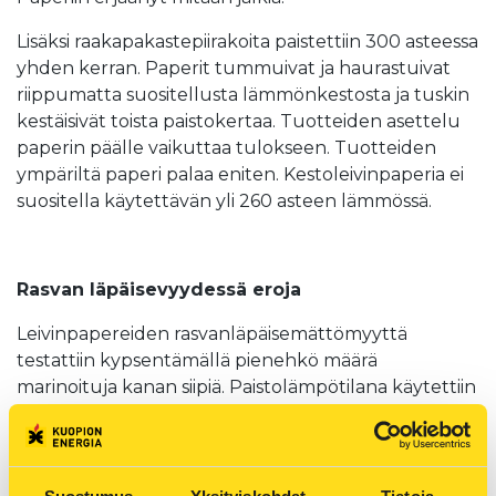
Lisäksi raakapakastepiirakoita paistettiin 300 asteessa
yhden kerran. Paperit tummuivat ja haurastuivat
riippumatta suositellusta lämmönkestosta ja tuskin
kestäisivät toista paistokertaa. Tuotteiden asettelu
paperin päälle vaikuttaa tulokseen. Tuotteiden
ympäriltä paperi palaa eniten. Kestoleivinpaperia ei
suositella käytettävän yli 260 asteen lämmössä.
Rasvan läpäisevyydessä eroja
Leivinpapereiden rasvanläpäisemättömyyttä
testattiin kypsentämällä pienehkö määrä
marinoituja kanan siipiä. Paistolämpötilana käytettiin
sekä 225 astetta, 9 siipeä, että 250 astetta, 6 siipeä,
joka oli siipien suositeltu kypsennyslämpötila.
Iisi ja Rainbow päästivät rasvaa jonkin verran läpi ja