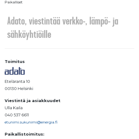
Paikalliset
Adato, viestintää verkko-, lämpö- ja
sähköyhtiöille
Toimitus
Eteläranta 10
00130 Helsinki
Viestintä ja asiakkuudet
Ulla Kaila
040 537 6611
etunimi.sukunimi@energia.fi
Paikallistoimitus: