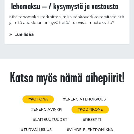
Tehomaksu – 7 kysymystä ja vastausta
Mitä tehomaksu tarkoittaa, miksi sähköverkko tarvitsee sitä
ja mitä asiakkaan on hyvä tietää tulevista muutoksista?
Lue lisää
Katso myös nämä aihepiirit!
#KOTONA
#ENERGIATEHOKKUUS
#ENERGIAVINKKI
#KODINKONE
#LAITEUUTUUDET
#RESEPTI
#TURVALLISUUS
#VIIHDE-ELEKTRONIIKKA