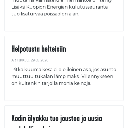
muutama valmistelu ennen lähtöä on tehty.
Lisäksi Kuopion Energian kulutusseuranta
tuo lisäturvaa poissaolon ajan.
Helpotusta helteisiin
ARTIKKELI 29.05.2026
Pitkä kuuma kesä ei ole iloinen asia, jos asunto
muuttuu tukalan lämpimäksi. Viilennykseen
on kuitenkin tarjolla monia keinoja.
Kodin älyakku tuo joustoa ja uusia