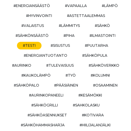
#ENERGIANSÄÄSTÖ
#VAPAALLA
#LÄMPÖ
#HYVINVOINTI
#ASTETTAALEMMAS
#VALAISTUS
#LÄMMITYS
#SÄHKÖ
#SÄHKÖNSÄÄSTÖ
#PIHA
#ILMASTOINTI
#TESTI
#SISUSTUS
#PUUTARHA
#ENERGIANTUOTANTO
#SÄHKÖPULA
#AURINKO
#TULEVAISUUS
#SÄHKÖVERKKO
#KAUKOLÄMPÖ
#TYÖ
#KOLUMNI
#SÄHKÖPALO
#PÄÄSIÄINEN
#OSAAMINEN
#AURINKOPANEELI
#KESÄMÖKKI
#SÄHKÖGRILLI
#SAHKOLASKU
#SÄHKÖASENNUKSET
#KOTIVARA
#SÄHKÖHAMMASHARJA
#HIILIJALANJÄLKI