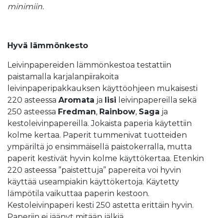
minimiin.
Hyvä lämmönkesto
Leivinpapereiden lämmönkestoa testattiin
paistamalla karjalanpiirakoita
leivinpaperipakkauksen käyttöohjeen mukaisesti
220 asteessa
Aromata
ja
Iisi
leivinpapereilla sekä
250 asteessa
Fredman
,
Rainbow
,
Saga
ja
kestoleivinpapereilla. Jokaista paperia käytettiin
kolme kertaa. Paperit tummenivat tuotteiden
ympäriltä jo ensimmäisellä paistokerralla, mutta
paperit kestivät hyvin kolme käyttökertaa. Etenkin
220 asteessa ”paistettuja” papereita voi hyvin
käyttää useampiakin käyttökertoja. Käytetty
lämpötila vaikuttaa paperin kestoon.
Kestoleivinpaperi kesti 250 astetta erittäin hyvin.
Paperiin ei jäänyt mitään jälkiä.