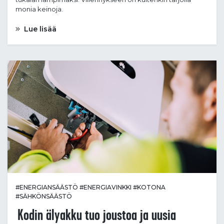
monia keinoja.
Lue lisää
#ENERGIANSÄÄSTÖ
#ENERGIAVINKKI
#KOTONA
#SÄHKÖNSÄÄSTÖ
Kodin älyakku tuo joustoa ja uusia