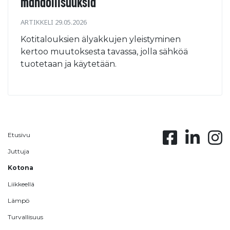
mahdollisuuksia
ARTIKKELI 29.05.2026
Kotitalouksien älyakkujen yleistyminen
kertoo muutoksesta tavassa, jolla sähköä
tuotetaan ja käytetään.
Etusivu
Juttuja
Kotona
Liikkeellä
Lämpö
Turvallisuus