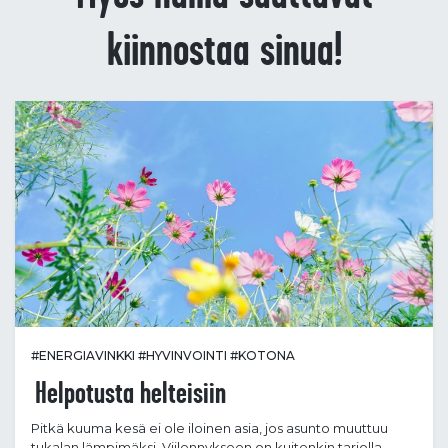
kiinnostaa sinua!
#ENERGIAVINKKI
#HYVINVOINTI
#KOTONA
Helpotusta helteisiin
Pitkä kuuma kesä ei ole iloinen asia, jos asunto muuttuu
tukalan lämpimäksi. Viilennykseen on kuitenkin tarjolla