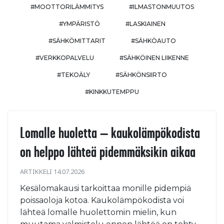
#MOOTTORILÄMMITYS
#ILMASTONMUUTOS
#YMPÄRISTÖ
#LASKIAINEN
#SÄHKÖMITTARIT
#SÄHKÖAUTO
#VERKKOPALVELU
#SÄHKÖINEN LIIKENNE
#TEKOÄLY
#SÄHKÖNSIIRTO
#KINKKUTEMPPU
Lomalle huoletta – kaukolämpökodista
on helppo lähteä pidemmäksikin aikaa
ARTIKKELI 14.07.2026
Kesälomakausi tarkoittaa monille pidempiä
poissaoloja kotoa. Kaukolämpökodista voi
lähteä lomalle huolettomin mielin, kun