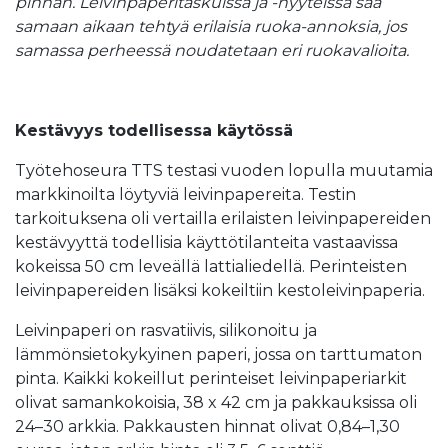
pinnan. Leivinpaperitaskuissa ja -nyyteissä saa
samaan aikaan tehtyä erilaisia ruoka-annoksia, jos
samassa perheessä noudatetaan eri ruokavalioita.
Kestävyys todellisessa käytössä
Työtehoseura TTS testasi vuoden lopulla muutamia
markkinoilta löytyviä leivinpapereita. Testin
tarkoituksena oli vertailla erilaisten leivinpapereiden
kestävyyttä todellisia käyttötilanteita vastaavissa
kokeissa 50 cm leveällä lattialiedellä. Perinteisten
leivinpapereiden lisäksi kokeiltiin kestoleivinpaperia.
Leivinpaperi on rasvatiivis, silikonoitu ja
lämmönsietokykyinen paperi, jossa on tarttumaton
pinta. Kaikki kokeillut perinteiset leivinpaperiarkit
olivat samankokoisia, 38 x 42 cm ja pakkauksissa oli
24–30 arkkia. Pakkausten hinnat olivat 0,84–1,30