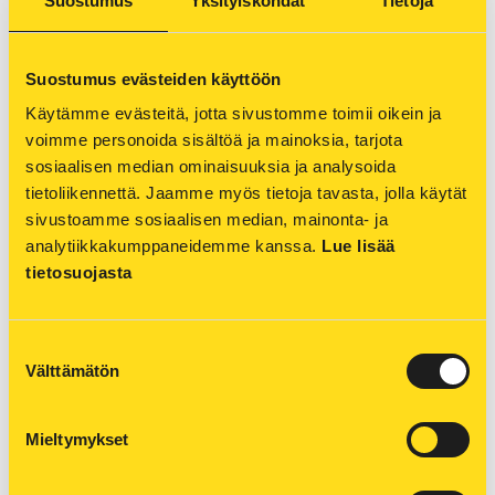
Suostumus
Yksityiskohdat
Tietoja
Aromatakin hieman. Saga, Fredman ja
kestoleivinpaperi toimivat moitteetta. Yleensä
kanansiipiä paistetaan kerralla isompi määrä, joten
Suostumus evästeiden käyttöön
on oletettavaa, että isommalla määrällä myös
Käytämme evästeitä, jotta sivustomme toimii oikein ja 
rasvakuorma pellillä on suurempi ja erot selvempiä.
voimme personoida sisältöä ja mainoksia, tarjota 
Kestoleivinpaperin puhdistaminen on helppoa joko
sosiaalisen median ominaisuuksia ja analysoida 
pyyhkimällä tai pesemällä lämpimällä vedellä ja
tietoliikennettä. Jaamme myös tietoja tavasta, jolla käytät 
astianpesuaineella. Rasvan poistaminen sujuu
sivustoamme sosiaalisen median, mainonta- ja 
kuitenkin paremmin, jos puhdistamiseen käyttää
analytiikkakumppaneidemme kanssa. 
Lue lisää 
astianpesuainetta. Kestoleivinpaperiin jäi kuitenkin
tietosuojasta
pysyvät rasvatahrat paistetuista tuotteista.
Suostumuksen
Välttämätön
valinta
Voipaperilla oma käyttötarkoitus
Voipaperi näyttää samalle kuin leivinpaperi, mutta
Mieltymykset
se ei sovellu samaan käyttötarkoitukseen.
Voipaperilla ei kuitenkaan ole tarttumatonta pintaa.