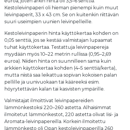
euroa, joten arkin hinta oli 3,5–6 senttiä.
Kestoleivinpaperi oli hieman pienempi kuin muut
leivinpaperit, 33 x 43 cm. Se on kuitenkin riittävän
suuri useimpien uunien leivinpelleille.
Kestoleivinpaperin hinta käyttökertaa kohden on
0,05 senttiä, jos se kestää valmistajan lupaamat
tuhat käyttökertaa. Testattuja leivinpapereja
myydään myös 10–22 metrin rullissa (0,95–2,69
euroa). Niiden hinta on suunnilleen sama kuin
arkkien käyttökertaa kohden (4–5 senttiä/kerta),
mutta niistä saa leikattua sopivan kokoisen palan
pellille ja uunivuokaan tai kääreeksi esim.
höyrytettävän kalan tai kasvisten ympärille.
Valmistajat ilmoittivat leivinpapereiden
lämmönkestoksi 220–260 astetta. Alhaisimmat
ilmoitetut lämmönkestot, 220 astetta olivat Iisi- ja
Aromata-leivinpapereilla. Korkein ilmoitettu
lämmönkesto oli Opan kestoleivinpaperilla 260