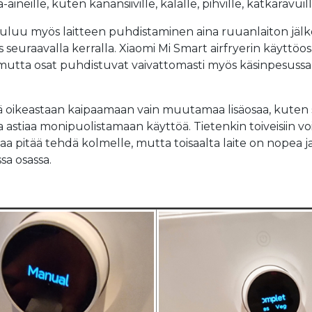
eille, kuten kanansiiville, kalalle, pihville, katkaravuille
uluu myös laitteen puhdistaminen aina ruuanlaiton jälke
euraavalla kerralla. Xiaomi Mi Smart airfryerin käyttöosa
utta osat puhdistuvat vaivattomasti myös käsinpesussa
ää oikeastaan kaipaamaan vain muutamaa lisäosaa, kuten 
stiaa monipuolistamaan käyttöä. Tietenkin toiveisiin vo
a pitää tehdä kolmelle, mutta toisaalta laite on nopea ja
sa osassa.