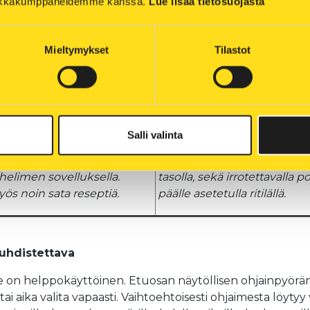
tiikkakumppaneidemme kanssa. 
Lue lisää tietosuojasta
Mieltymykset
Tilastot
Salli valinta
aan näytöllisellä
Xiaomin airfryerissä ruokaa 
helimen sovelluksella.
tasolla, sekä irrotettavalla p
ös noin sata reseptiä.
päälle asetetulla ritilällä.
puhdistettava
te on helppokäyttöinen. Etuosan näytöllisen ohjainpyörä
i aika valita vapaasti. Vaihtoehtoisesti ohjaimesta löyty