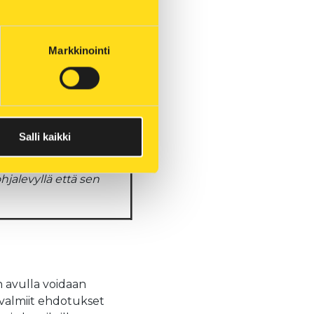
Markkinointi
Salli kaikki
voi valmistaa kahdella
ohjalevyllä että sen
n avulla voidaan
y valmiit ehdotukset