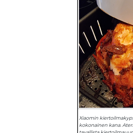
Xiaomin kiertoilmaky
kokonainen kana. Ateria
tavallista kiertoilmauu