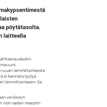
oilmakypsentimestä
laisten
aa pöytätasolta.
laitteella
afriteerauskeitin.
ilmauuni.
n, ruuan lämmittämisestä
tä ei kannata tyytyä
än lämmittämiseen. Se
maan verkkoon
en noin sadan reseptin