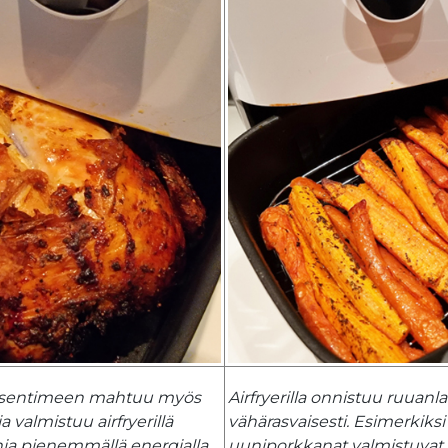
psentimeen mahtuu myös
Airfryerilla onnistuu ruuanla
 valmistuu airfryerillä
vähärasvaisesti. Esimerkiks
nia pienemmällä energialla.
uuniporkkanat valmistuvat 