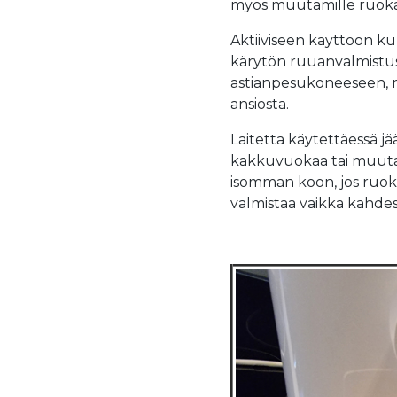
myös muutamille ruoka-ain
Aktiiviseen käyttöön ku
kärytön ruuanvalmistus s
astianpesukoneeseen, m
ansiosta.
Laitetta käytettäessä j
kakkuvuokaa tai muuta a
isomman koon, jos ruoka
valmistaa vaikka kahdes