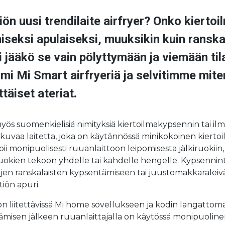
tiön uusi trendilaite airfryer? Onko kiert
iseksi apulaiseksi, muuksikin kuin ranska
i jääkö se vain pölyttymään ja viemään til
 Mi Smart airfryeriä ja selvitimme miten 
täiset ateriat.
yös suomenkielisiä nimityksiä kiertoilmakypsennin tai ilm
n kuvaa laitetta, joka on käytännössä minikokoinen kierto
ii monipuolisesti ruuanlaittoon leipomisesta jälkiruokii
haruokien tekoon yhdelle tai kahdelle hengelle. Kypsennin
en ranskalaisten kypsentämiseen tai juustomakkaraleiv
iön apuri.
on liitettävissä Mi home sovellukseen ja kodin langatto
ttämisen jälkeen ruuanlaittajalla on käytössä monipuolin