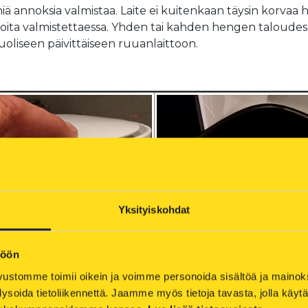
pieniä annoksia valmistaa. Laite ei kuitenkaan täysin korvaa
ioita valmistettaessa. Yhden tai kahden hengen taloudess
oliseen päivittäiseen ruuanlaittoon.
Yksityiskohdat
töön
ustomme toimii oikein ja voimme personoida sisältöä ja mainoksia
ysoida tietoliikennettä. Jaamme myös tietoja tavasta, jolla käyt