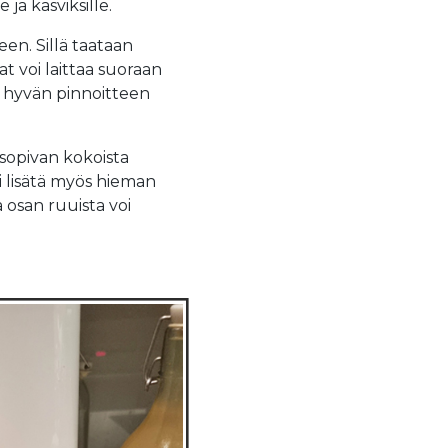
 ja kasviksille.
en. Sillä taataan
t voi laittaa suoraan
 hyvän pinnoitteen
sopivan kokoista
i lisätä myös hieman
 osan ruuista voi