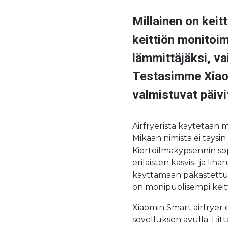
Millainen on keit
keittiön monitoim
lämmittäjäksi, va
Testasimme Xiaomi
valmistuvat päivit
Airfryeristä käytetään m
Mikään nimistä ei täysi
Kiertoilmakypsennin sop
erilaisten kasvis- ja li
käyttämään pakastettuj
on monipuolisempi keitt
Xiaomin Smart airfryer 
sovelluksen avulla. Lii