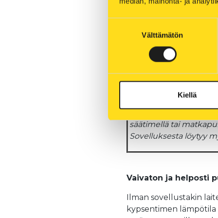
median, mainonta- ja analy
Suostumuksen
Välttämätön
valinta
Kiellä
Airfryerin käyttöä ohjat
säätimellä tai matkapu
Sovelluksesta löytyy my
Vaivaton ja helposti 
Ilman sovellustakin lai
kypsentimen lämpötila ta