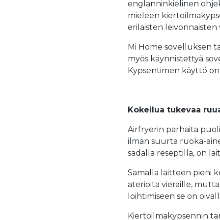
englanninkielinen ohjekir
mieleen kiertoilmakypse
erilaisten leivonnaisten
Mi Home sovelluksen tar
myös käynnistettyä sovel
Kypsentimen käyttö on h
Kokeilua tukevaa ruua
Airfryerin parhaita puol
ilman suurta ruoka-aine
sadalla reseptillä, on l
Samalla laitteen pieni k
aterioita vieraille, mu
loihtimiseen se on oival
Kiertoilmakypsennin tarj