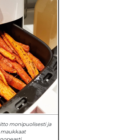
itto monipuolisesti ja
i maukkaat
nopeasti.