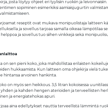
ja, josta löytyy ohjeet eri tyylisiin ruokiin ja leivonnaisiin
ntimen sopiminen esimerkiksi aamiaisjugurtin valmistam
 valmistamiseen.
joamat reseptit ovat mukava monipuolistaja laitteen kä
luksella ja sovellus tarjoaa samalla oikeaa lämpötilaa se
elppoa ja sovellus tuo siihen vinkkejä sekä monipuolis
nlaittoa
ia on sen pieni koko, joka mahdollistaa erilaisten kokeilu
iden hukkaamista. Kun laitteen oma ohjekirja vielä tuke
aite hintansa arvoinen hankinta.
oko on myös sen heikkous. 3,5 litran kokoisessa uunitilassa
tta yhden ja kahden hengen aterioiden ja terveellisten h
linen ja energiatehokas apuri.
oaa aina edellytykset nauttia terveellistä lämmintä ruokaa 