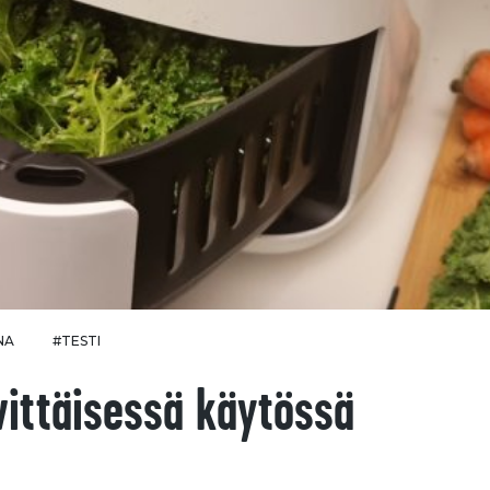
NA
#TESTI
ivittäisessä käytössä