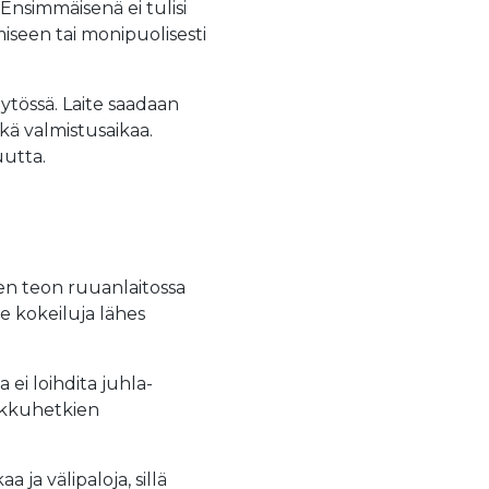
. Ensimmäisenä ei tulisi
iseen tai monipuolisesti
ytössä. Laite saadaan
kä valmistusaikaa.
uutta.
jen teon ruuanlaitossa
e kokeiluja lähes
 ei loihdita juhla-
erkkuhetkien
ja välipaloja, sillä