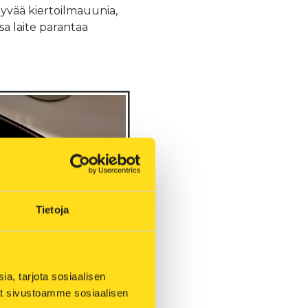
 hyvää kiertoilmauunia,
a laite parantaa
Tietoja
, tarjota sosiaalisen 
ät sivustoamme sosiaalisen 